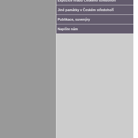
Expozice hradů Českého středohoří
Jiné památky v Českém středohoří
Publikace, suvenýry
Napište nám