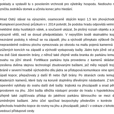
poklady a vystavěl tu s povolením vrchnosti pro výletníky hospodu. Nedlouho n
zničila zedníkův domek a učinila konec jeho hledání.
Hrad Ostrý stával na výrazném, osamoceně stojícím kopci 1,5 km jihovýchod
Komplexní povrchový průzkum v r. 2014 potvrdil, že podoba hradu odpovídá velm
neklidné doby husitských válek, a současně ukázal, že plošný rozsah objektu a jeh
výrazně větší, než se dosud předpokládalo. V nejvyšším bodě skalnatého kop
neznámé podoby, k němuž se na západě, jihu a východě přimykalo výškově čle
nepravidelně oválnou plochu vymezovala po obvodu na maltu pojená kamenná h
zúžených koncích na západě a východě vystupovaly bašty. Jádro bylo jižně od 
na dvě části stavením brány, z něhož také zřejmě vedla branka do parkánu lemu
svahu na jižní straně. Fortifikace parkánu byla provedena z kamenů sklád
zesílena dvěma stejnou technologií zbudovanými baštami, jež měly nejspíš tro
bráně v severní hradbě východního dílu jádra se přístupová komunikace vine spir
úpatí kopce; přepažovaly ji další tři nebo čtyři brány. Po stranách cestu lemu
kladených kamenů, které byly na koruně doplněny dřevěnými nástavbami. Z to
opevnění vybíhaly do svahu další dvě bašty: trojboká na jihozápadě a snad pět
prostorem na jihu. Jižní bašta střežila nástupní prostor do hradu s hypoteticko
zřejmě také zajišťovala přístup do jakéhosi parkánu táhnoucího se mezi
zmíněnými baštami. Jeho účel spočíval bezpochyby především v kontrole
přechodu hradního kopce do roviny na jihu a jihozápadě, jakož i v ostraze z toho
vedoucí přístupové cesty.