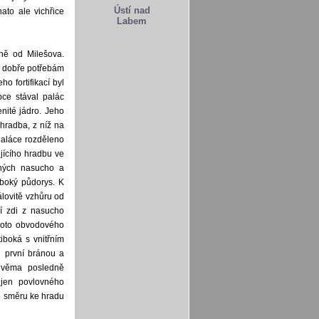
Ústí nad
ato ale vichřice
Labem
ně od Milešova.
i dobře potřebám
o fortifikací byl
ce stával palác
nité jádro. Jeho
radba, z níž na
paláce rozděleno
jícího hradbu ve
aných nasucho a
jboký půdorys. K
álovitě vzhůru od
jí zdi z nasucho
hoto obvodového
iboká s vnitřním
u první bránou a
 dvěma posledně
 jen povlovného
to směru ke hradu