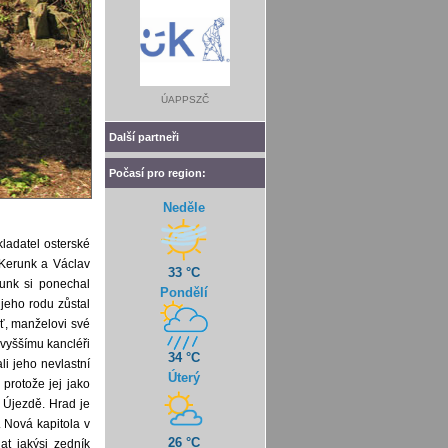
ÚAPPSZČ
Další partneři
Počasí pro region:
Neděle
kladatel osterské
i Kerunk a Václav
33 °C
runk si ponechal
Pondělí
 jeho rodu zůstal
šť, manželovi své
jvyššímu kancléři
34 °C
li jeho nevlastní
Úterý
protože jej jako
m Újezdě. Hrad je
. Nová kapitola v
26 °C
at jakýsi zedník